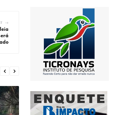
ST
leia
será
lado