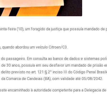
uinta-feira (10), um foragido da justiça que possuía mandado de
, quando abordou um veículo Citroen/C3.
 do passageiro. Em consulta ao banco de dados e sistemas poli
mem de 30 anos, possuía em seu desfavor um mandado de prisão 
elito previsto no art. 121 § 2° inciso III do Código Penal Brasil
i da Comarca de Candeias (BA), com validade até 05/08/2042.
o este encaminhado à autoridade competente para a Delegacia de 