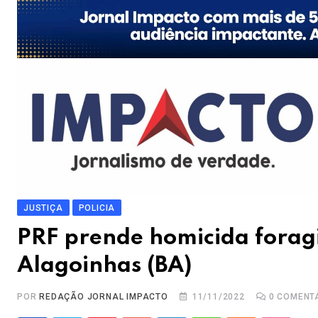
JUSTIÇA
POLICIA
PRF prende homicida foragi
Alagoinhas (BA)
POR
REDAÇÃO JORNAL IMPACTO
11/11/2022
0
COMENT