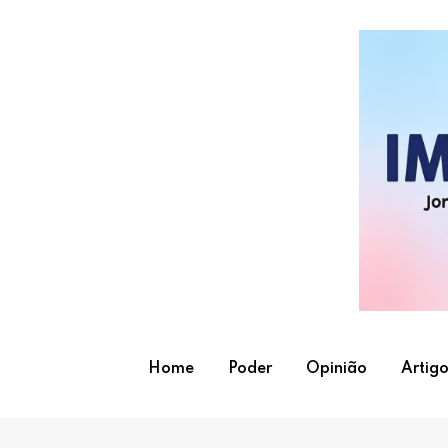
Skip
to
content
Home
Poder
Opinião
Artigo