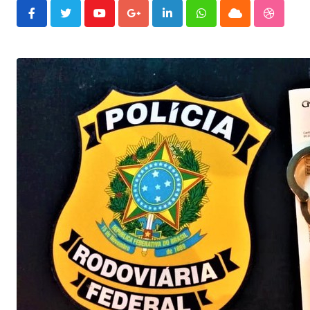
Youtube
Google+
LinkedIn
Whatsapp
Cloud
Stumble