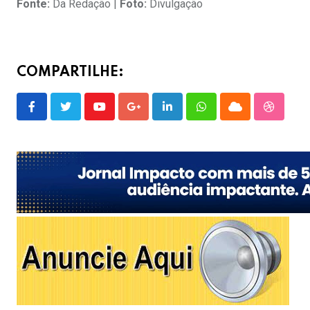
Fonte:
Da Redação |
Foto:
Divulgação
COMPARTILHE:
Youtube
Google+
LinkedIn
Whatsapp
Cloud
Stumble