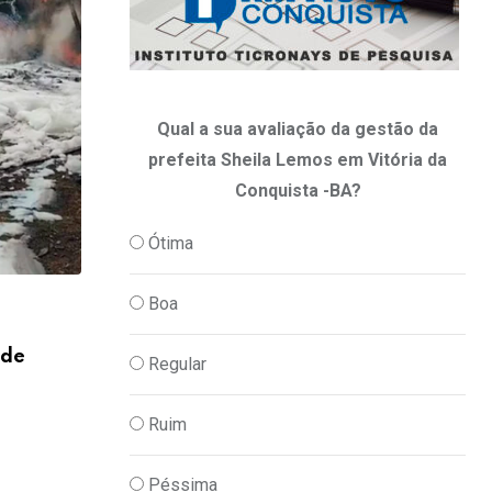
Qual a sua avaliação da gestão da
prefeita Sheila Lemos em Vitória da
Conquista -BA?
Ótima
Boa
,
JUSTIÇA
POLICIA
 de
Homem é preso por atacar três pessoas
Regular
06/08/2026
Ruim
Péssima