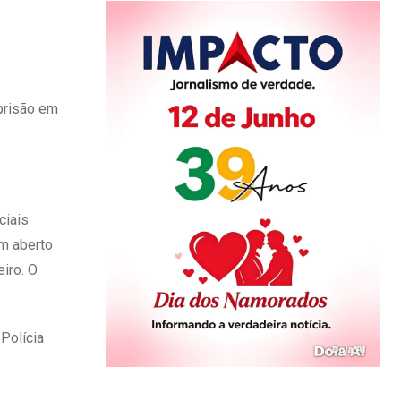
 prisão em
ciais
em aberto
eiro. O
Polícia