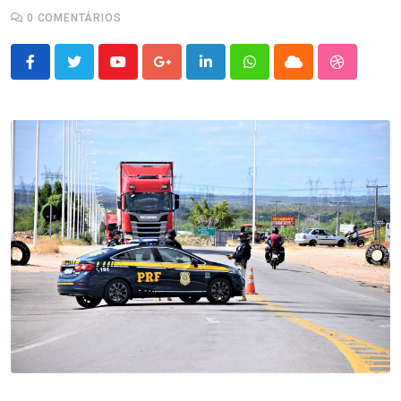
0
COMENTÁRIOS
Youtube
Google+
LinkedIn
Whatsapp
Cloud
StumbleU