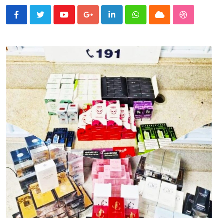
Youtube
Google+
LinkedIn
Whatsapp
Cloud
StumbleU