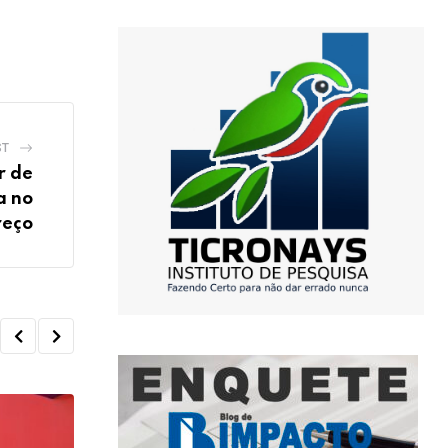
ST
r de
a no
reço