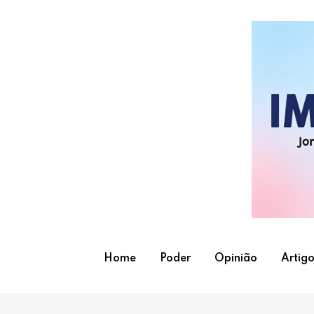
Skip
to
content
Home
Poder
Opinião
Artigo