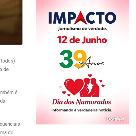
 Todos)
ão de
 Também é
ada
equenciais
loma de