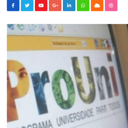
Youtube
Google+
LinkedIn
Whatsapp
Cloud
Stumble