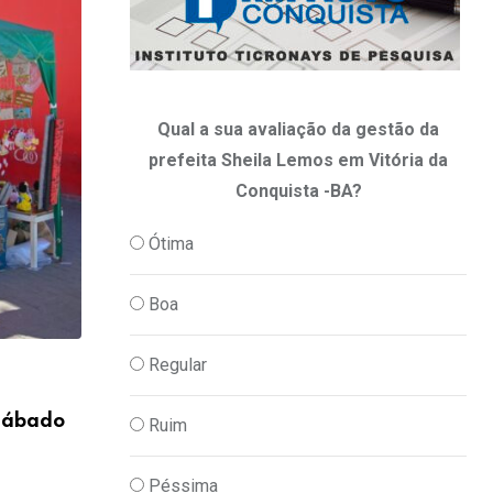
Qual a sua avaliação da gestão da
prefeita Sheila Lemos em Vitória da
Conquista -BA?
Ótima
Boa
,
CULTURA
DIA A DIA
Regular
Horóscopo 2026: confira a previsão de h
 sábado
Ruim
08/08/2026
Péssima