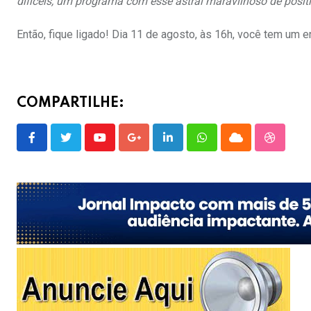
dificeis, um programa com esse astral maravilhoso de positi
Então, fique ligado! Dia 11 de agosto, às 16h, você tem um
COMPARTILHE:
Youtube
Google+
LinkedIn
Whatsapp
Cloud
Stumble