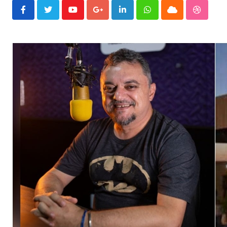
Youtube
Google+
LinkedIn
Whatsapp
Cloud
Stumble