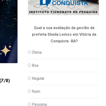
Qual a sua avaliação da gestão da
prefeita Sheila Lemos em Vitória da
Conquista -BA?
Ótima
Boa
,
CULTURA
DIA A DIA
Regular
(7/8)
Horóscopo 2026: confira a previsão de h
06/08/2026
Ruim
Péssima