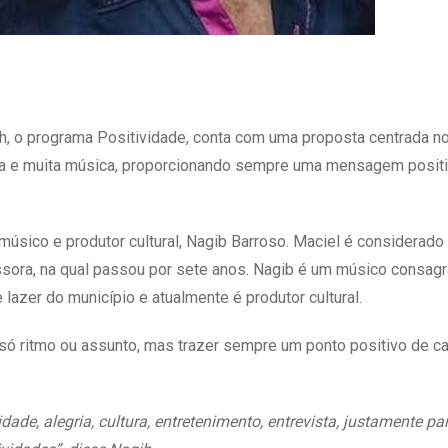
6h, o programa Positividade, conta com uma proposta centrada n
ltura e muita música, proporcionando sempre uma mensagem posit
 músico e produtor cultural, Nagib Barroso. Maciel é considerad
missora, na qual passou por sete anos. Nagib é um músico consa
 lazer do município e atualmente é produtor cultural.
 só ritmo ou assunto, mas trazer sempre um ponto positivo de c
ade, alegria, cultura, entretenimento, entrevista, justamente p