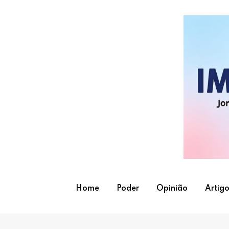
Skip
to
content
Home
Poder
Opinião
Artigo