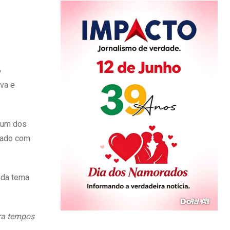
o
iva e
o um dos
grado com
ada tema
ara tempos