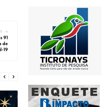
ST
s 91
s de
d-19