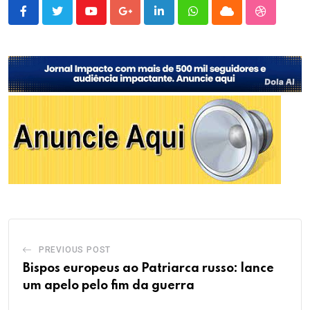
Youtube
Google+
LinkedIn
Whatsapp
Cloud
StumbleU
PREVIOUS POST
Bispos europeus ao Patriarca russo: lance
um apelo pelo fim da guerra