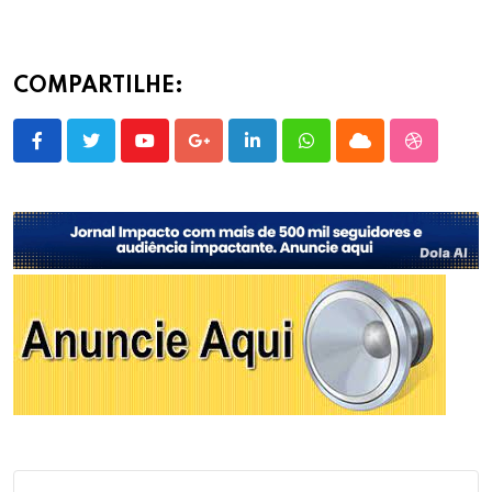
COMPARTILHE:
Youtube
Google+
LinkedIn
Whatsapp
Cloud
StumbleU