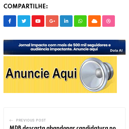
COMPARTILHE:
Youtube
Google+
LinkedIn
Whatsapp
Cloud
StumbleU
PREVIOUS POST
MDB descarta abandonar candidatura no