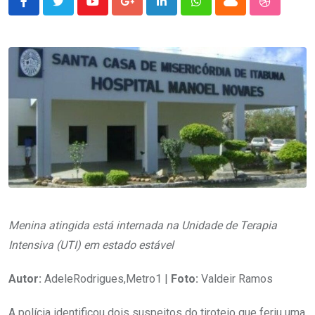
Youtube
Google+
LinkedIn
Whatsapp
Cloud
StumbleU
Menina atingida está internada na Unidade de Terapia
Intensiva (UTI) em estado estável
Autor:
AdeleRodrigues,Metro1 |
Foto:
Valdeir Ramos
A polícia identificou dois suspeitos do tiroteio que feriu uma