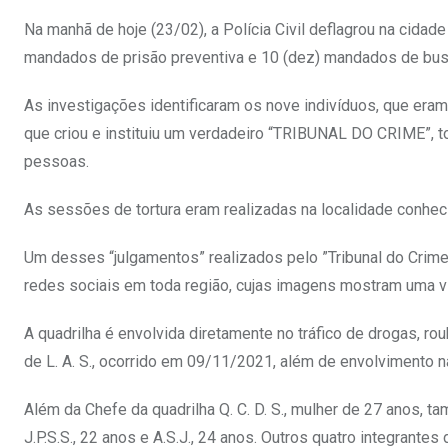
Na manhã de hoje (23/02), a Polícia Civil deflagrou na cida
mandados de prisão preventiva e 10 (dez) mandados de busca
As investigações identificaram os nove indivíduos, que eram c
que criou e instituiu um verdadeiro “TRIBUNAL DO CRIME”, 
pessoas.
As sessões de tortura eram realizadas na localidade conheci
Um desses “julgamentos” realizados pelo ”Tribunal do Crime”,
redes sociais em toda região, cujas imagens mostram uma vít
A quadrilha é envolvida diretamente no tráfico de drogas, r
de L. A. S., ocorrido em 09/11/2021, além de envolvimento 
Além da Chefe da quadrilha Q. C. D. S., mulher de 27 anos, tam
J.P.S.S., 22 anos e A.S.J., 24 anos. Outros quatro integrant