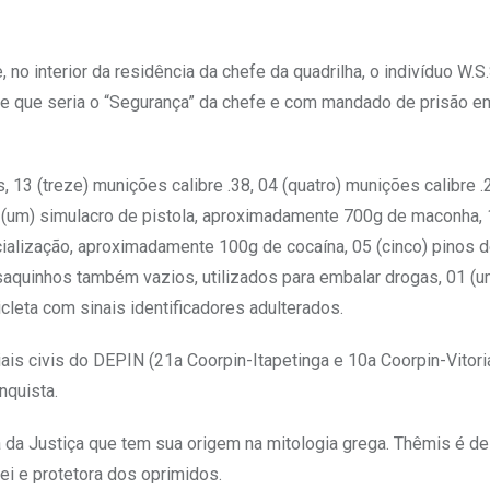
 no interior da residência da chefe da quadrilha, o indivíduo W.S.
este que seria o “Segurança” da chefe e com mandado de prisão e
 13 (treze) munições calibre .38, 04 (quatro) munições calibre .
01 (um) simulacro de pistola, aproximadamente 700g de maconha,
ialização, aproximadamente 100g de cocaína, 05 (cinco) pinos d
saquinhos também vazios, utilizados para embalar drogas, 01 (u
cleta com sinais identificadores adulterados.
iais civis do DEPIN (21a Coorpin-Itapetinga e 10a Coorpin-Vitori
nquista.
da Justiça que tem sua origem na mitologia grega. Thêmis é de
ei e protetora dos oprimidos.