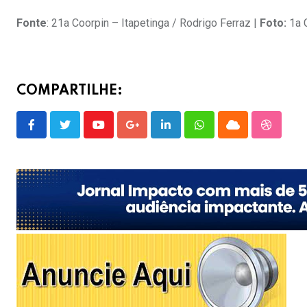
Fonte
: 21a Coorpin – Itapetinga / Rodrigo Ferraz |
Foto:
1a C
COMPARTILHE:
Youtube
Google+
LinkedIn
Whatsapp
Cloud
Stumble