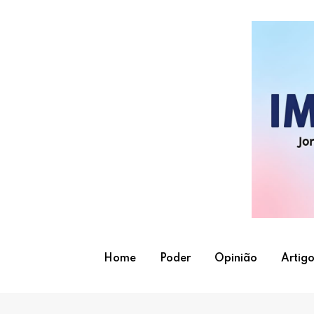
Skip
to
content
Home
Poder
Opinião
Artigo