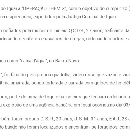
de de Iguaí a “OPERAÇÃO THÊMIS”, com o objetivo de cumprir 10 
 e apreensão, expedidos pela Justiça Criminal de Iguaí.
hefiados pela mulher de iniciais Q.C.D.S., 27 anos, traficante da
torturando desafetos e usuários de drogas, ordenando mortes 
da como “caixa d’água”, no Bairro Novo.
 foi filmado pela própria quadrilha, vídeo esse que vazou e vira
ima amarrada, sendo torturada e surrada com golpes de fio elét
oubos, porte de arma de fogo e há indícios que tenham ordenado 
na explosão de uma agência bancária em Iguaí ocorrida no dia 0
bém foram presos D. S. R., 20 anos, J. S. M., 31 anos, E.A.J., 23 
es do bando não foram localizados e encontram-se foragidos, com