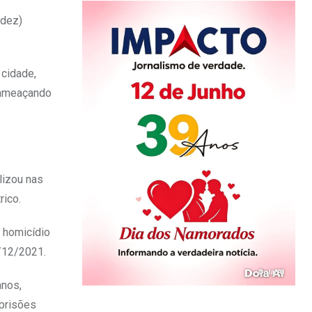
(dez)
 cidade,
e ameaçando
lizou nas
rico.
o homicídio
3/12/2021.
anos,
 prisões