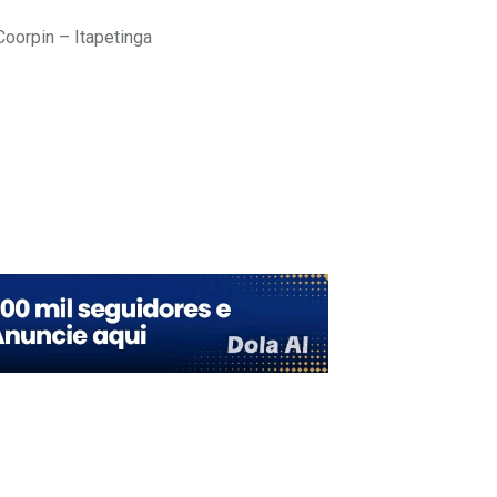
oorpin – Itapetinga
Upon