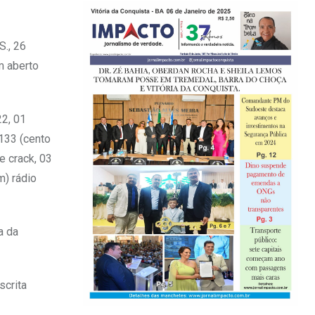
S., 26
m aberto
22, 01
 133 (cento
e crack, 03
m) rádio
a da
scrita