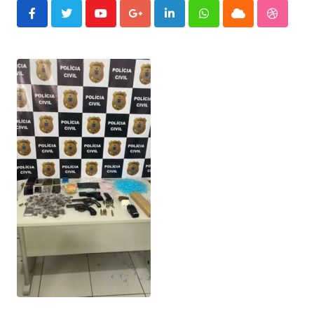
Youtube
Google+
LinkedIn
Whatsapp
Cloud
Stumble