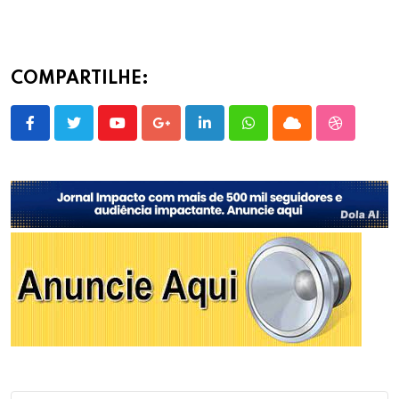
COMPARTILHE:
Youtube
Google+
LinkedIn
Whatsapp
Cloud
StumbleU