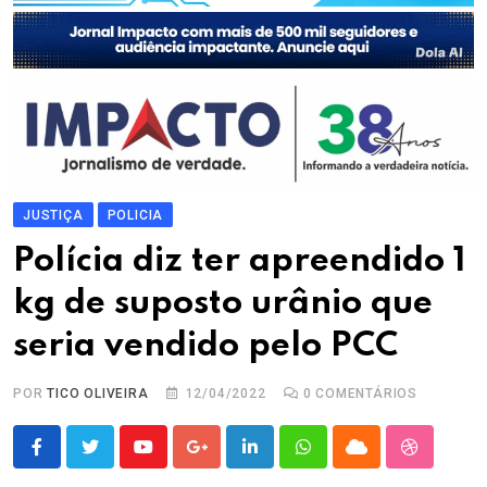
JUSTIÇA
POLICIA
Polícia diz ter apreendido 1
kg de suposto urânio que
seria vendido pelo PCC
POR
TICO OLIVEIRA
12/04/2022
0
COMENTÁRIOS
Youtube
Google+
LinkedIn
Whatsapp
Cloud
StumbleU