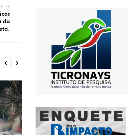
ST
licos
a da
sta.