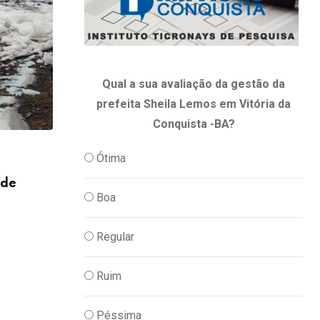
Qual a sua avaliação da gestão da
prefeita Sheila Lemos em Vitória da
Conquista -BA?
,
Ótima
JUSTIÇA
POLICIA
 de
Homem é preso por atacar três pessoas
Boa
06/08/2026
Regular
Ruim
Péssima