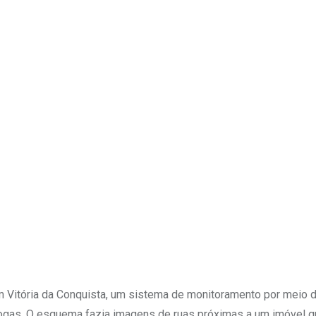
Upon
 em Vitória da Conquista, um sistema de monitoramento por meio
 drogas. O esquema fazia imagens de ruas próximas a um imóvel q