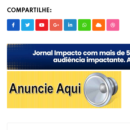
COMPARTILHE:
Youtube
Google+
LinkedIn
Whatsapp
Cloud
Stumble