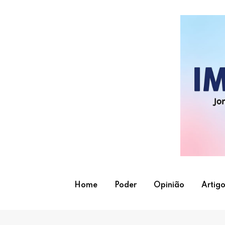
Skip
to
content
Home
Poder
Opinião
Artigo