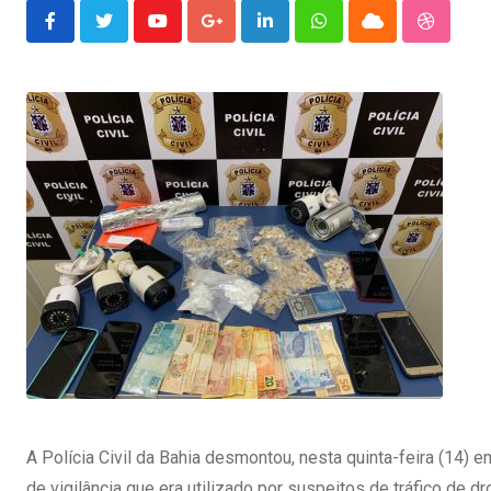
Youtube
Google+
LinkedIn
Whatsapp
Cloud
Stumble
A Polícia Civil da Bahia desmontou, nesta quinta-feira (14)
de vigilância que era utilizado por suspeitos de tráfico de