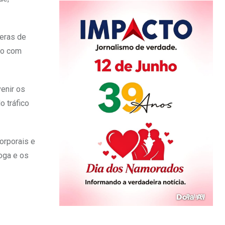
eras de
no com
enir os
o tráfico
orporais e
oga e os