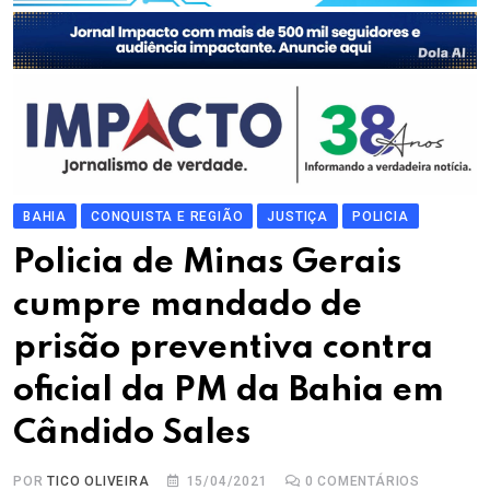
BAHIA
CONQUISTA E REGIÃO
JUSTIÇA
POLICIA
Policia de Minas Gerais
cumpre mandado de
prisão preventiva contra
oficial da PM da Bahia em
Cândido Sales
POR
TICO OLIVEIRA
15/04/2021
0
COMENTÁRIOS