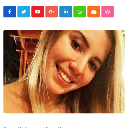
Youtube
Google+
LinkedIn
Whatsapp
Cloud
StumbleU