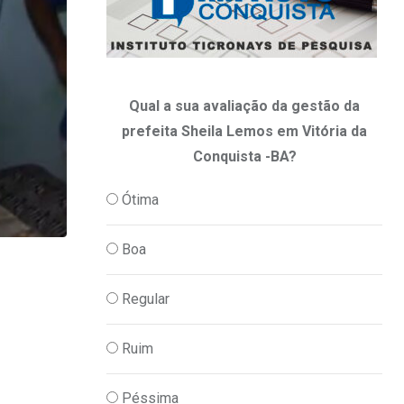
Qual a sua avaliação da gestão da
prefeita Sheila Lemos em Vitória da
Conquista -BA?
Ótima
Boa
,
JUSTIÇA
POLICIA
Regular
Suspeito de matar rival em disputa pelo 
06/08/2026
Ruim
Péssima