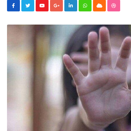
Youtube
Google+
LinkedIn
Whatsapp
Cloud
Stumble