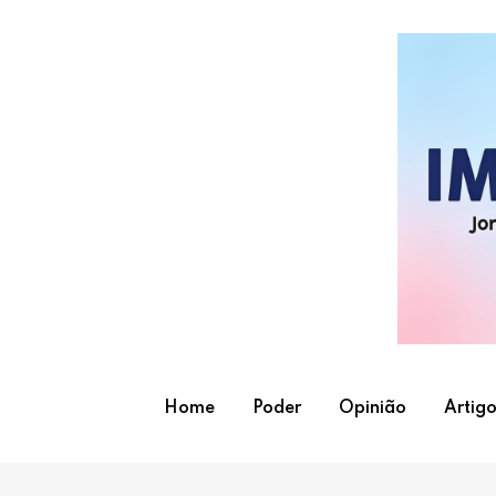
Skip
to
content
Home
Poder
Opinião
Artigo