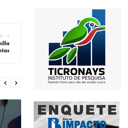
ST
illa
ntas