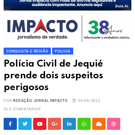
CONQUISTA E REGIÃO
POLICIA
Polícia Civil de Jequié
prende dois suspeitos
perigosos
POR
REDAÇÃO JORNAL IMPACTO
06/05/2022
0
COMENTÁRIOS
Youtube
Google+
LinkedIn
Whatsapp
Cloud
StumbleU