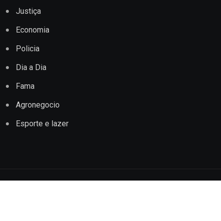
Justiça
Economia
Policia
Dia a Dia
Fama
Agronegocio
Esporte e lazer
Copyright © 2022 Jornal Impacto Conquista. Todos os
direitos reservados