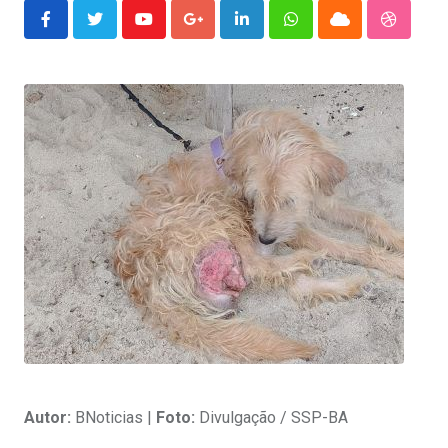
Youtube
Google+
LinkedIn
Whatsapp
Cloud
Stumble
Autor:
BNoticias |
Foto:
Divulgação / SSP-BA