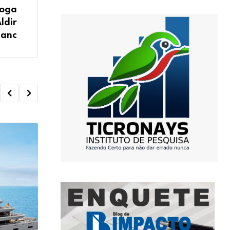
roga
ldir
lanc