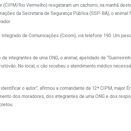
ar (CIPM/Rio Vermelho) resgataram um cachorro, na manhã desta
ormações da Secretaria de Segurança Pública (SSP-BA), o animal f
vador.
o Integrado de Comunicações (Cicom), via telefone 190. Um pes
e integrantes de uma ONG, o animal, apelidado de “Guerreirinho
 Cristóvão. No local, o cão recebeu o atendimento médico necessá
dentificar o autor”, afirmou a comandante da 12ª CIPM, major Ér
etimento dos moradores, dos integrantes de uma ONG e dos resp
pletou.