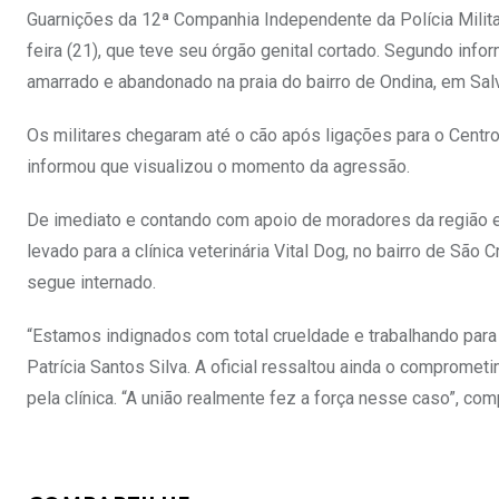
Guarnições da 12ª Companhia Independente da Polícia Milit
feira (21), que teve seu órgão genital cortado. Segundo inf
amarrado e abandonado na praia do bairro de Ondina, em Sal
Os militares chegaram até o cão após ligações para o Centr
informou que visualizou o momento da agressão.
De imediato e contando com apoio de moradores da região e d
levado para a clínica veterinária Vital Dog, no bairro de São
segue internado.
“Estamos indignados com total crueldade e trabalhando para i
Patrícia Santos Silva. A oficial ressaltou ainda o comprom
pela clínica. “A união realmente fez a força nesse caso”, com