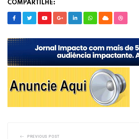
COMPARTILHE:
Youtube
Google+
LinkedIn
Whatsapp
Cloud
Stumble
PREVIOUS POST