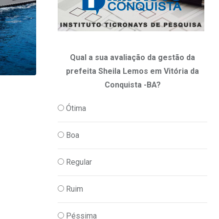
Qual a sua avaliação da gestão da
prefeita Sheila Lemos em Vitória da
Conquista -BA?
,
,
JUSTIÇA
PODER
POLICIA
Ótima
Polícia Federal indicia 16 pessoas por q
07/08/2026
Boa
Regular
Ruim
Péssima