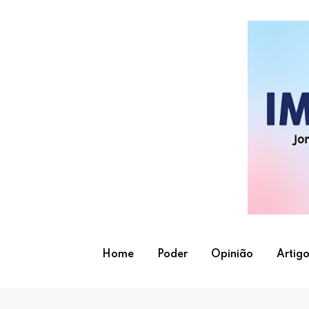
Skip
to
content
Home
Poder
Opinião
Artigo