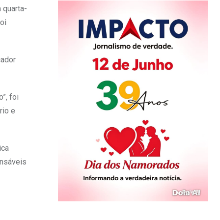
 quarta-
oi
cador
”, foi
rio e
ica
onsáveis