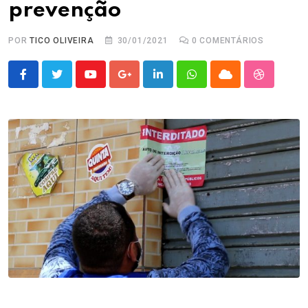
prevenção
POR
TICO OLIVEIRA
30/01/2021
0
COMENTÁRIOS
Youtube
Google+
LinkedIn
Whatsapp
Cloud
StumbleU