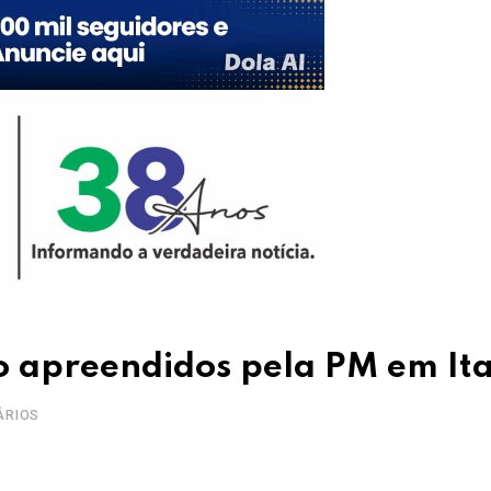
ão apreendidos pela PM em It
ÁRIOS
Upon