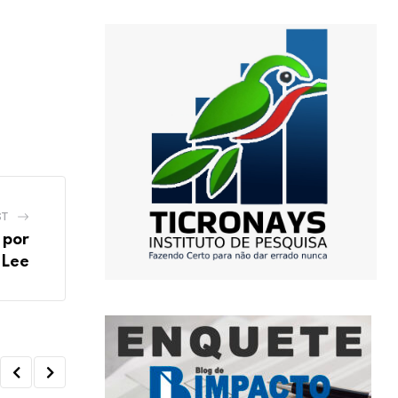
ST
 por
 Lee