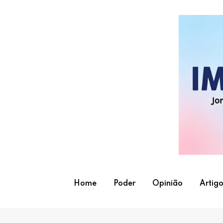
Skip
to
content
Home
Poder
Opinião
Artigo