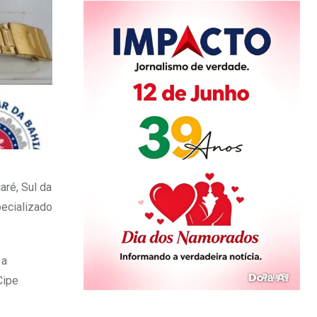
aré, Sul da
pecializado
 a
Cipe