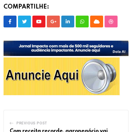
COMPARTILHE:
Youtube
Google+
LinkedIn
Whatsapp
Cloud
StumbleU
PREVIOUS POST
Com receita recorde, agronegócio vai