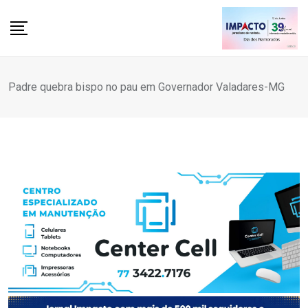
Skip
to
content
Padre quebra bispo no pau em Governador Valadares-MG