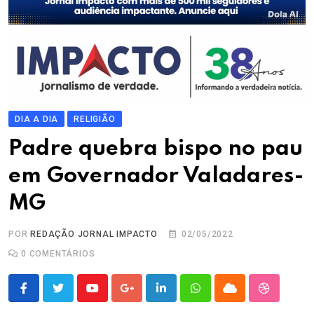
DIA A DIA
RELIGIÃO
Padre quebra bispo no pau
em Governador Valadares-
MG
POR
REDAÇÃO JORNAL IMPACTO
02/05/2022
0
COMENTÁRIOS
Youtube
Google+
LinkedIn
Whatsapp
Cloud
StumbleU