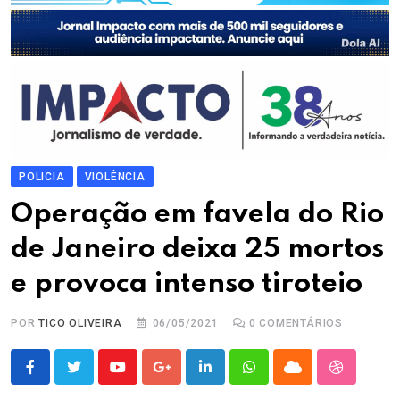
POLICIA
VIOLÊNCIA
Operação em favela do Rio
de Janeiro deixa 25 mortos
e provoca intenso tiroteio
POR
TICO OLIVEIRA
06/05/2021
0
COMENTÁRIOS
Youtube
Google+
LinkedIn
Whatsapp
Cloud
StumbleU