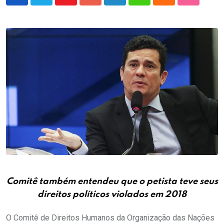
Youtube
Google+
LinkedIn
Whatsapp
Cloud
StumbleU
Comitê também entendeu que o petista teve seus
direitos políticos violados em 2018
O Comitê de Direitos Humanos da Organização das Nações