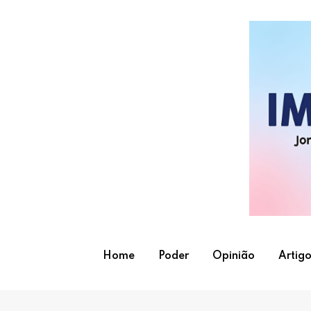
Skip
to
content
Home
Poder
Opinião
Artigo