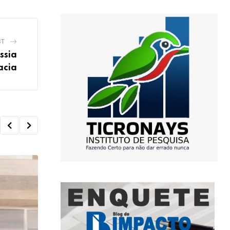
ST
ssia
acia