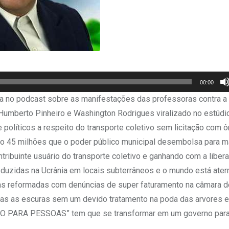
00:00
enta no podcast sobre as manifestações das professoras contra a
 Humberto Pinheiro e Washington Rodrigues viralizado no estúdio
 políticos a respeito do transporte coletivo sem licitação com 
ão 45 milhões que o poder público municipal desembolsa para m
tribuinte usuário do transporte coletivo e ganhando com a liber
oduzidas na Ucrânia em locais subterrâneos e o mundo está ater
ças reformadas com denúncias de super faturamento na câmara d
das as escuras sem um devido tratamento na poda das arvores
ERNO PARA PESSOAS” tem que se transformar em um governo para 