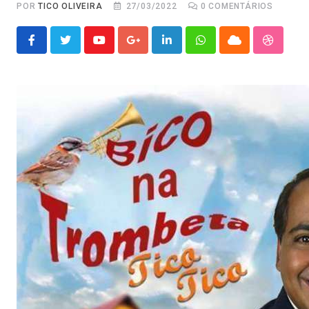
POR
TICO OLIVEIRA
27/03/2022
0
COMENTÁRIOS
Youtube
Google+
LinkedIn
Whatsapp
Cloud
Stumble