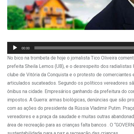
Tocador
00:00
de
No bico na trombeta de hoje o jornalista Tico Oliveira com
áudio
prefeita Sheila Lemos (UB), e o desrespeito dos radialistas
clube de Vitória da Conquista e o protesto de comerciantes e
articulados sucateados. Segundo os políticos vereadores s
ônibus na cidade. Empresários ganhando da prefeitura do con
impostos. A Guerra: armas biológicas, denúncias que são pr
com as ações do presidente da Rússia Vladimir Putim. Pra
vereadores e a praça da saudade e muitas outras abandona
área de recreação para as crianças falta bancos . O “GOV
sustentabilidade para a paz e recreação das crianças.