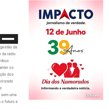
Use
as
 gestão da
setas
 da rádio
para
ônibus
cima
anter os
ou
ação dos
para
rorizado
baixo
e
para
 e sem uma
aumentar
o futuro e
ou