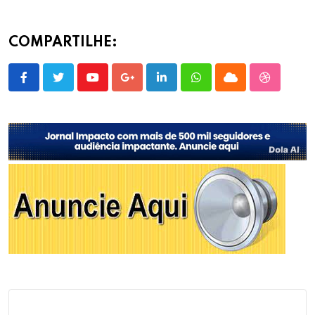
COMPARTILHE:
Youtube
Google+
LinkedIn
Whatsapp
Cloud
StumbleU