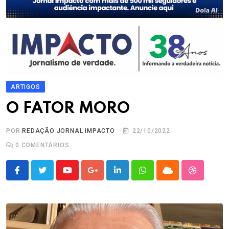
ARTIGOS
O FATOR MORO
POR
REDAÇÃO JORNAL IMPACTO
22/10/2022
0
COMENTÁRIOS
Youtube
Google+
LinkedIn
Whatsapp
Cloud
StumbleU