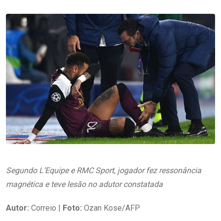
Segundo L’Equipe e RMC Sport, jogador fez ressonância
magnética e teve lesão no adutor constatada
Autor:
Correio |
Foto:
Ozan Kose/AFP