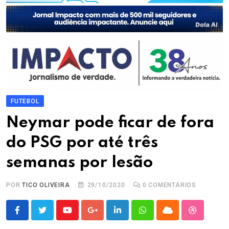
FUTEBOL
Neymar pode ficar de fora
do PSG por até três
semanas por lesão
POR
TICO OLIVEIRA
29/10/2020
0
COMENTÁRIOS
Youtube
Google+
LinkedIn
Whatsapp
Cloud
StumbleU