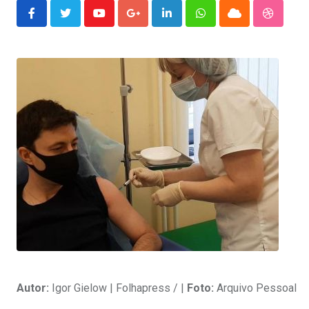
Youtube
Google+
LinkedIn
Whatsapp
Cloud
Stumble
Autor:
Igor Gielow | Folhapress / |
Foto:
Arquivo Pessoal