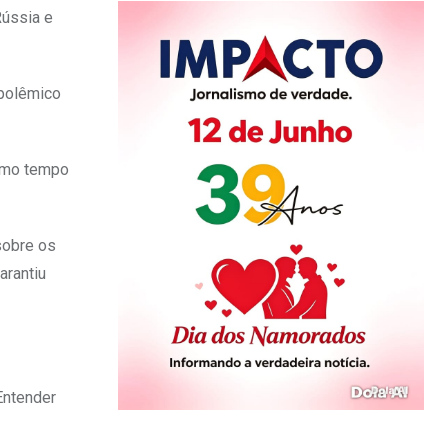
Rússia e
 polêmico
esmo tempo
sobre os
arantiu
Entender