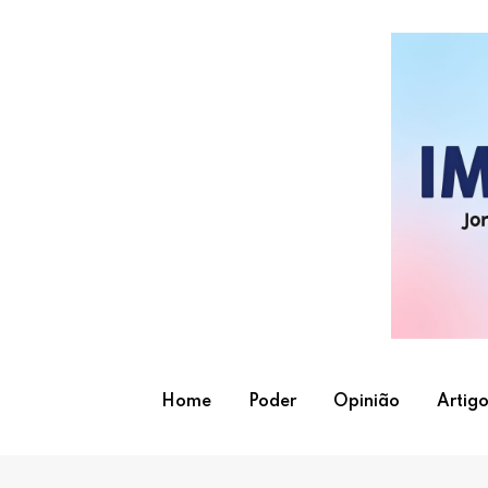
Skip
to
content
Home
Poder
Opinião
Artigo