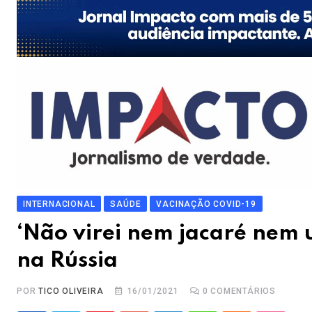
INTERNACIONAL
SAÚDE
VACINAÇÃO COVID-19
‘Não virei nem jacaré nem u
na Rússia
POR
TICO OLIVEIRA
16/01/2021
0
COMENTÁRIOS