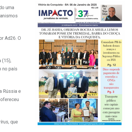
ado uma
rganismos
or Ad26. O
 (15),
o no país
a Rússia e
a ofereceu
írus, que