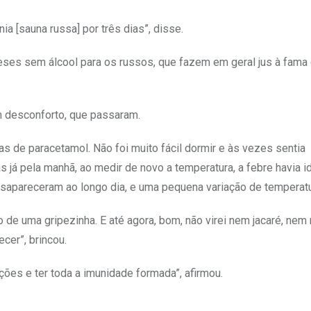
nia [sauna russa] por três dias”, disse.
ses sem álcool para os russos, que fazem em geral jus à fama
gum desconforto, que passaram.
de paracetamol. Não foi muito fácil dormir e às vezes sentia
 já pela manhã, ao medir de novo a temperatura, a febre havia i
sapareceram ao longo dia, e uma pequena variação de temperatu
o de uma gripezinha. E até agora, bom, não virei nem jacaré, n
cer”, brincou.
ões e ter toda a imunidade formada”, afirmou.