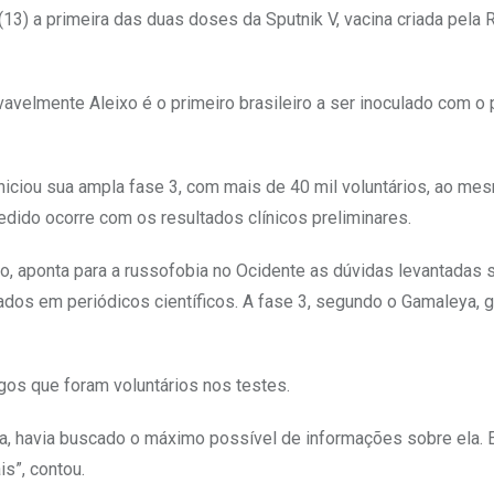
a (13) a primeira das duas doses da Sputnik V, vacina criada pela 
velmente Aleixo é o primeiro brasileiro a ser inoculado com o
 iniciou sua ampla fase 3, com mais de 40 mil voluntários, ao m
dido ocorre com os resultados clínicos preliminares.
, aponta para a russofobia no Ocidente as dúvidas levantadas 
ados em periódicos científicos. A fase 3, segundo o Gamaleya, g
igos que foram voluntários nos testes.
sia, havia buscado o máximo possível de informações sobre ela. 
is”, contou.