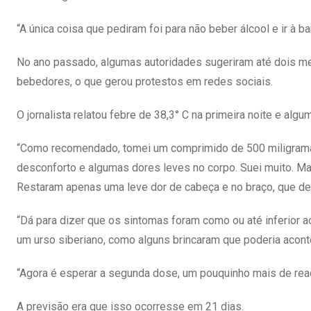
“A única coisa que pediram foi para não beber álcool e ir à ba
No ano passado, algumas autoridades sugeriram até dois me
bebedores, o que gerou protestos em redes sociais.
O jornalista relatou febre de 38,3° C na primeira noite e al
“Como recomendado, tomei um comprimido de 500 miligramas 
desconforto e algumas dores leves no corpo. Suei muito. Mas
Restaram apenas uma leve dor de cabeça e no braço, que de
“Dá para dizer que os sintomas foram como ou até inferior a
um urso siberiano, como alguns brincaram que poderia aconte
“Agora é esperar a segunda dose, um pouquinho mais de reaç
A previsão era que isso ocorresse em 21 dias.