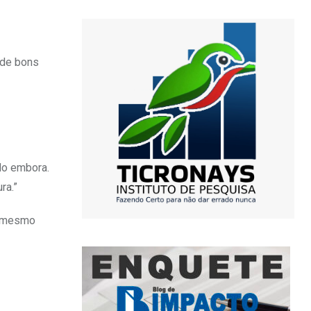
 de bons
do embora.
ra.”
em mesmo