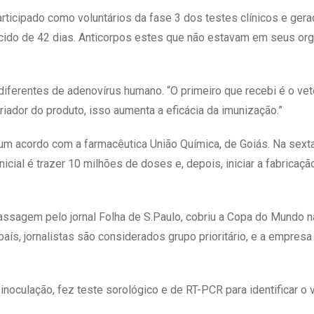
rticipado como voluntários da fase 3 dos testes clínicos e ger
lecido de 42 dias. Anticorpos estes que não estavam em seus o
diferentes de adenovírus humano. “O primeiro que recebi é o vet
riador do produto, isso aumenta a eficácia da imunização.”
m acordo com a farmacêutica União Química, de Goiás. Na sexta
nicial é trazer 10 milhões de doses e, depois, iniciar a fabricaçã
ssagem pelo jornal Folha de S.Paulo, cobriu a Copa do Mundo n
aís, jornalistas são considerados grupo prioritário, e a empres
inoculação, fez teste sorológico e de RT-PCR para identificar o v