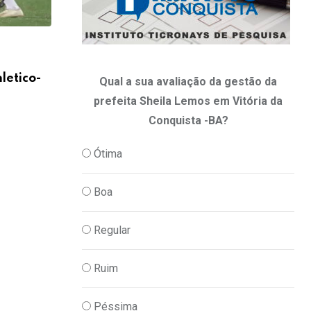
,
ESPORTE E LAZER
FUTEBOL
letico-
Com falha de Lucas Arcanjo, Vitória per
Qual a sua avaliação da gestão da
prefeita Sheila Lemos em Vitória da
27/07/2026
Conquista -BA?
Ótima
Boa
Regular
Ruim
Péssima