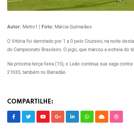
Autor:
Metro1 |
Foto:
Márcia Guimarães
O Vitória foi derrotado por 1 a 0 pelo Cruzeiro, na noite dest
do Campeonato Brasileiro. O jogo, que marcou a estreia do t
Na próxima terça-feira (15), o Leão continua sua saga contr
21h30, também no Barradão.
COMPARTILHE:
Youtube
Google+
LinkedIn
Whatsapp
Cloud
Stumble