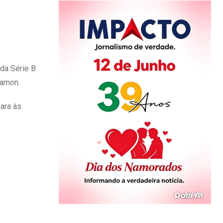
 da Série B
Ramon.
para às