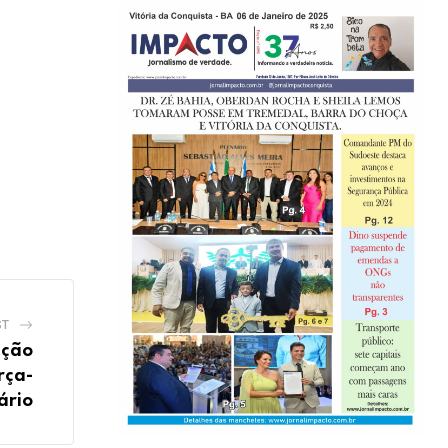
ST
ação
rça-
tário