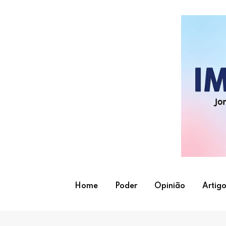
Skip
to
content
Home
Poder
Opinião
Artigo