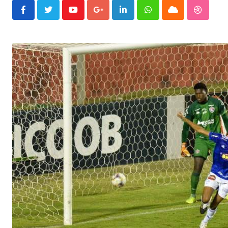
Youtube
Google+
LinkedIn
Whatsapp
Cloud
Stumble