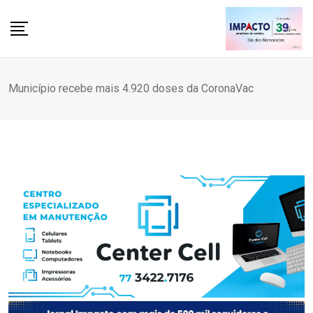
Skip
to
content
Município recebe mais 4.920 doses da CoronaVac