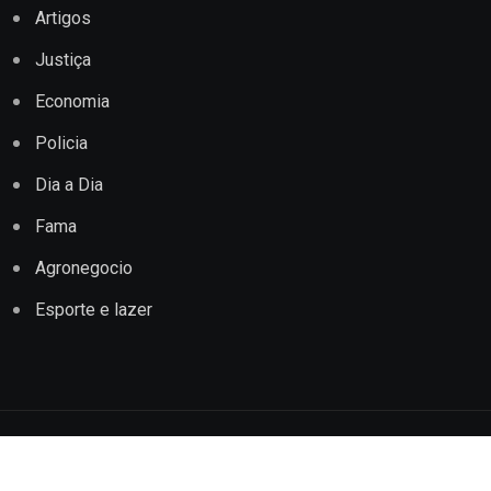
Artigos
Justiça
Economia
Policia
Dia a Dia
Fama
Agronegocio
Esporte e lazer
Copyright © 2022 Jornal Impacto Conquista. Todos os
direitos reservados