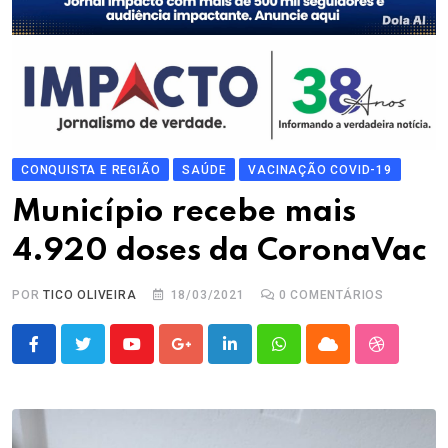
CONQUISTA E REGIÃO
SAÚDE
VACINAÇÃO COVID-19
Município recebe mais
4.920 doses da CoronaVac
POR
TICO OLIVEIRA
18/03/2021
0
COMENTÁRIOS
Youtube
Google+
LinkedIn
Whatsapp
Cloud
StumbleU