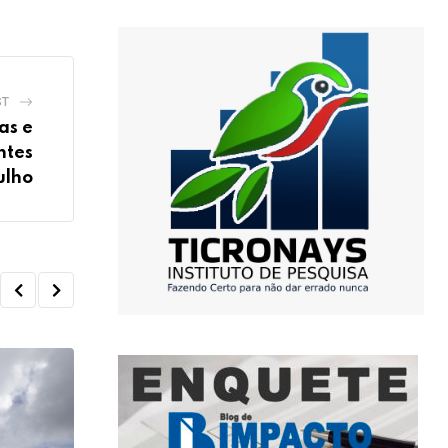
ST
as e
ntes
ulho