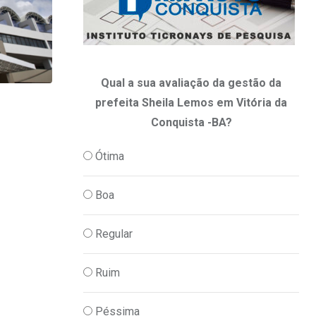
Qual a sua avaliação da gestão da
prefeita Sheila Lemos em Vitória da
Conquista -BA?
Ótima
,
CORONA VÍRUS
SAÚDE
Boa
22/05 – Boletim epidemiológico: 28.450
confirmados, com
Regular
22/05/2021
Ruim
Péssima