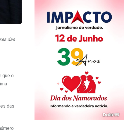
ses das
r que o
xima
ses das
 número