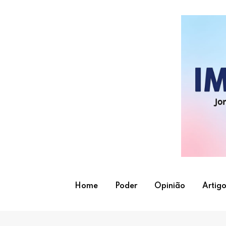
Skip
to
content
Home
Poder
Opinião
Artigo