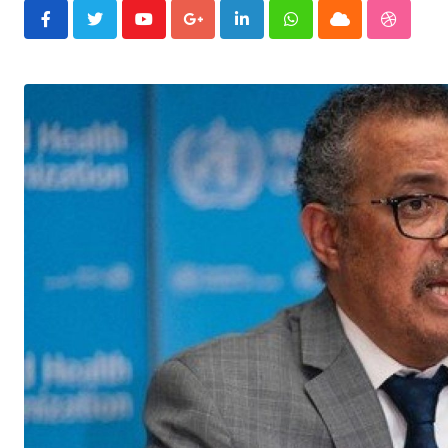
Youtube
Google+
LinkedIn
Whatsapp
Cloud
Stumble