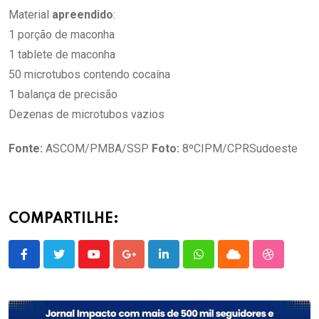
Material
apreendido
:
1 porção de maconha
1 tablete de maconha
50 microtubos contendo cocaína
1 balança de precisão
Dezenas de microtubos vazios
Fonte:
ASCOM/PMBA/SSP
Foto:
8ºCIPM/CPRSudoeste
COMPARTILHE:
Youtube
Google+
LinkedIn
Whatsapp
Cloud
StumbleU