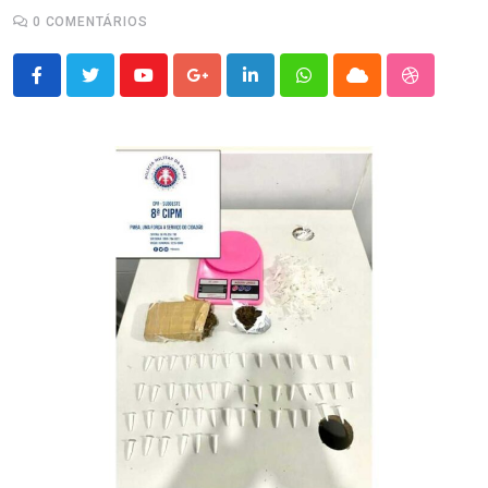
0
COMENTÁRIOS
Youtube
Google+
LinkedIn
Whatsapp
Cloud
StumbleU