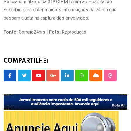
Policiais militares da 31ª CIPM foram ao Hospital do
Subúrbio para obter maiores informações da vítima que
possam ajudar na captura dos envolvidos.
Fonte:
Correio24hrs |
Foto:
Reprodução
COMPARTILHE:
Youtube
Google+
LinkedIn
Whatsapp
Cloud
StumbleU