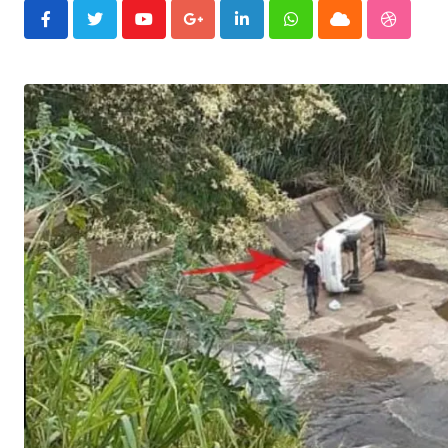
Youtube
Google+
LinkedIn
Whatsapp
Cloud
Stumble