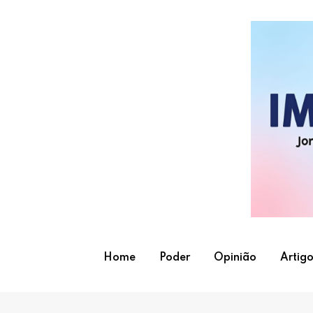
Skip
to
content
Home
Poder
Opinião
Artigo