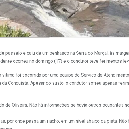
 de passeio e caiu de um penhasco na Serra do Marçal, às marg
cidente ocorreu no domingo (17) e o condutor teve ferimentos lev
a vitima foi socorrida por uma equipe do Serviço de Atendiment
a da Conquista. Apesar do susto, o condutor sofreu apenas feri
ldo de Oliveira. Não há informações se havia outros ocupantes n
as, por onde passa um riacho, em um nível abaixo da pista. Não 