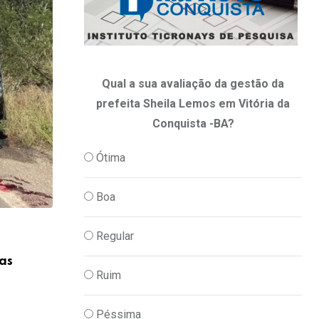
Qual a sua avaliação da gestão da
prefeita Sheila Lemos em Vitória da
Conquista -BA?
Ótima
Boa
,
Regular
CONQUISTA E REGIÃO
PAPO DO ZAP ZAP
as
Ambiente especial vai surpreender nam
Ruim
torcedores que
12/06/2026
Péssima