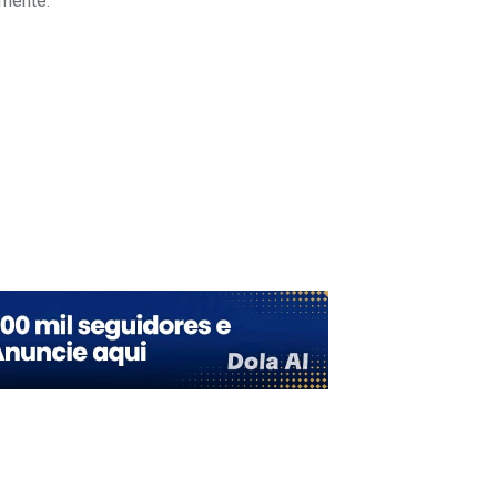
lmente.
Upon