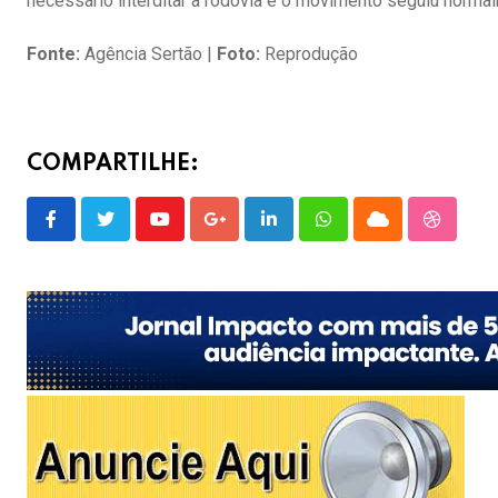
necessário interditar a rodovia e o movimento seguiu norma
Fonte:
Agência Sertão |
Foto:
Reprodução
COMPARTILHE:
Youtube
Google+
LinkedIn
Whatsapp
Cloud
Stumble