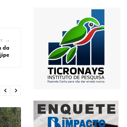
ST
s da
jipe