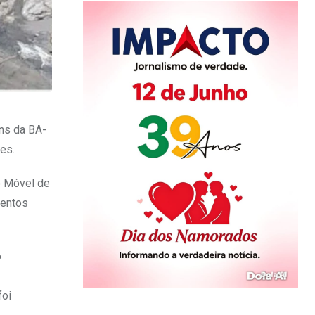
ens da BA-
es.
o Móvel de
mentos
o
foi