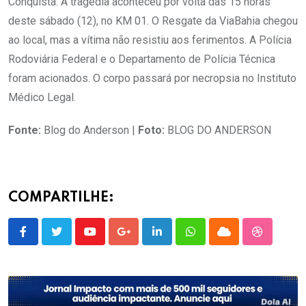
Conquista. A tragédia aconteceu por volta das 15 horas
deste sábado (12), no KM 01. O Resgate da ViaBahia chegou
ao local, mas a vítima não resistiu aos ferimentos. A Polícia
Rodoviária Federal e o Departamento de Polícia Técnica
foram acionados. O corpo passará por necropsia no Instituto
Médico Legal.
Fonte:
Blog do Anderson |
Foto:
BLOG DO ANDERSON
COMPARTILHE:
Youtube
Google+
LinkedIn
Whatsapp
Cloud
StumbleU