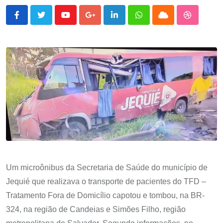
Youtube
Google+
LinkedIn
Whatsapp
Cloud
StumbleU
Um microônibus da Secretaria de Saúde do município de
Jequié que realizava o transporte de pacientes do TFD –
Tratamento Fora de Domicílio capotou e tombou, na BR-
324, na região de Candeias e Simões Filho, região