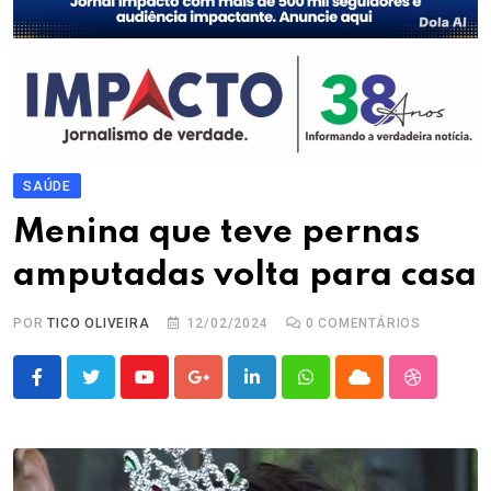
SAÚDE
Menina que teve pernas
amputadas volta para casa
POR
TICO OLIVEIRA
12/02/2024
0
COMENTÁRIOS
Youtube
Google+
LinkedIn
Whatsapp
Cloud
StumbleU