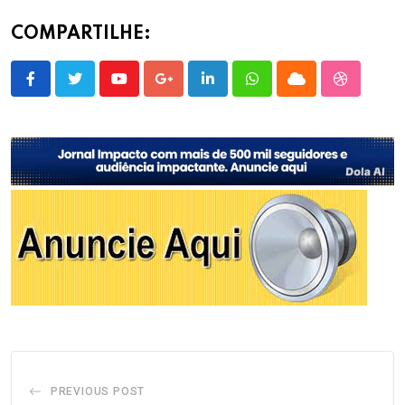
COMPARTILHE:
Youtube
Google+
LinkedIn
Whatsapp
Cloud
StumbleU
PREVIOUS POST