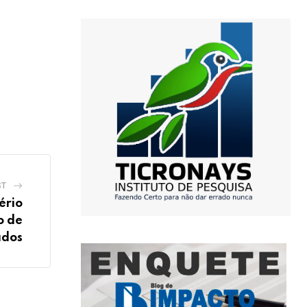
ST
ério
o de
dos