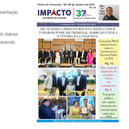
esentação
h diárias
havendo