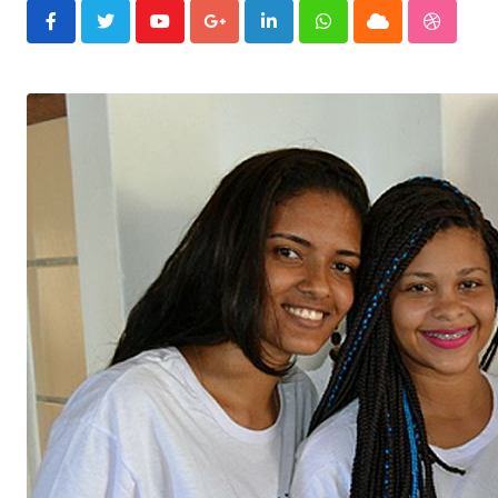
Youtube
Google+
LinkedIn
Whatsapp
Cloud
Stumble