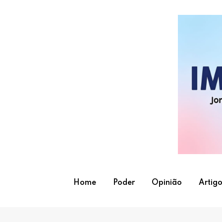
Skip
to
content
Home
Poder
Opinião
Artigo