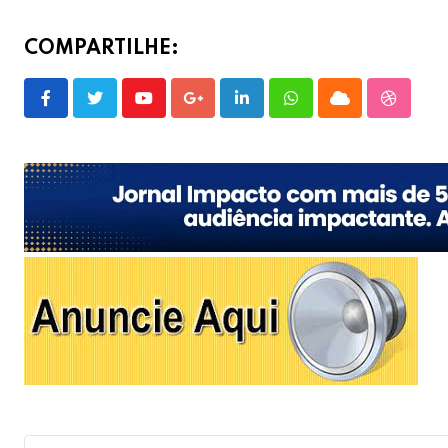
COMPARTILHE:
Youtube
Google+
LinkedIn
Whatsapp
Cloud
Stumble