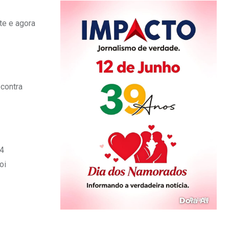
te e agora
 contra
04
oi