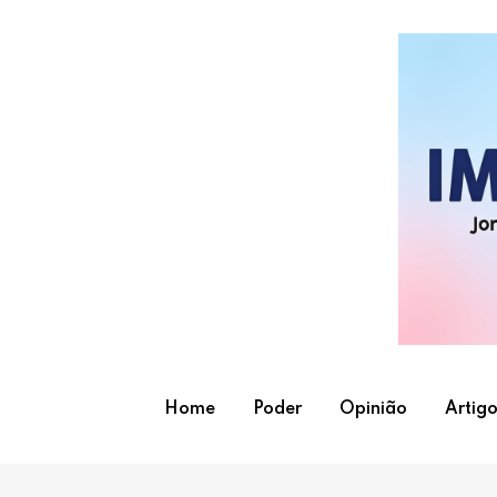
Skip
to
content
Home
Poder
Opinião
Artigo