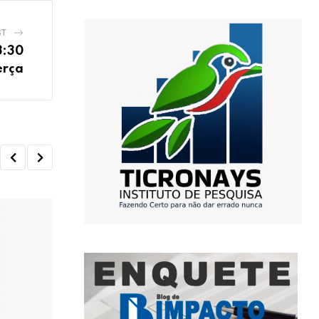
ST
3:30
erça