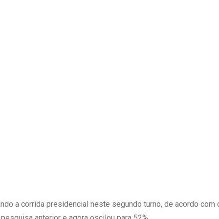
Upon
rando a corrida presidencial neste segundo turno, de acordo com
a pesquisa anterior e agora oscilou para 52%.