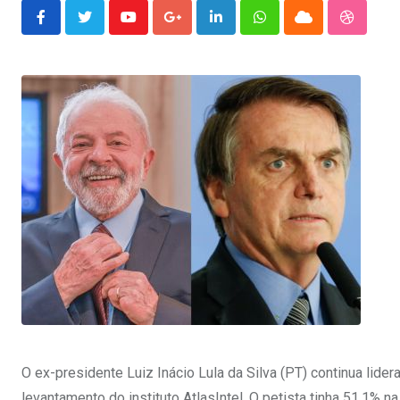
Youtube
Google+
LinkedIn
Whatsapp
Cloud
Stumble
O ex-presidente Luiz Inácio Lula da Silva (PT) continua lide
levantamento do instituto AtlasIntel. O petista tinha 51,1% n