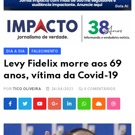
DIA A DIA
FALECIMENTO
Levy Fidelix morre aos 69
anos, vítima da Covid-19
POR
TICO OLIVEIRA
24/04/2021
0
COMENTÁRIOS
Youtube
Google+
LinkedIn
Whatsapp
Cloud
StumbleU