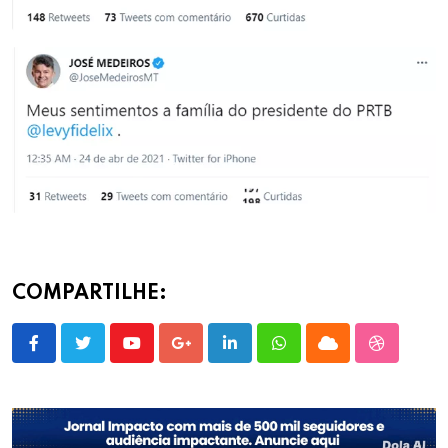
COMPARTILHE:
Youtube
Google+
LinkedIn
Whatsapp
Cloud
StumbleU