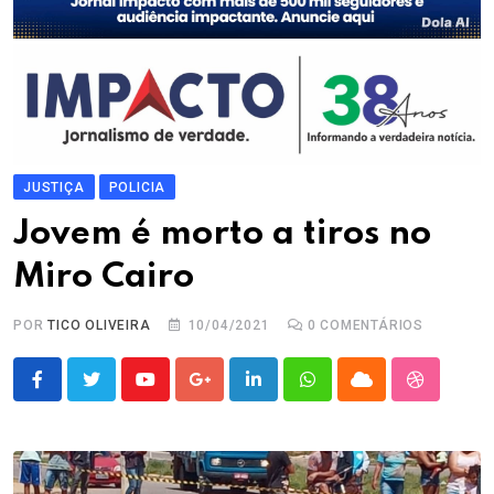
JUSTIÇA
POLICIA
Jovem é morto a tiros no
Miro Cairo
POR
TICO OLIVEIRA
10/04/2021
0
COMENTÁRIOS
Youtube
Google+
LinkedIn
Whatsapp
Cloud
StumbleU