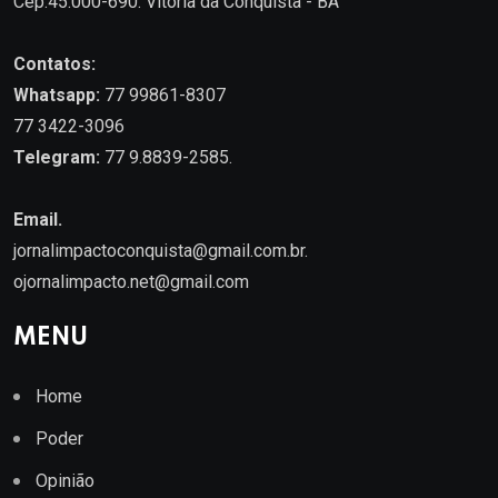
Cep.45.000-690. Vitória da Conquista - BA
Contatos:
Whatsapp:
77 99861-8307
77 3422-3096
Telegram:
77 9.8839-2585.
Email.
jornalimpactoconquista@gmail.com.br
.
ojornalimpacto.net@gmail.com
MENU
Home
Poder
Opinião