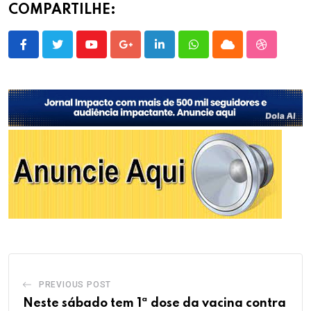
COMPARTILHE:
Youtube
Google+
LinkedIn
Whatsapp
Cloud
StumbleU
PREVIOUS POST
Neste sábado tem 1ª dose da vacina contra