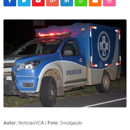
Youtube
Google+
LinkedIn
Whatsapp
Cloud
StumbleU
Autor:
NoticiasVCA |
Foto:
Divulgação