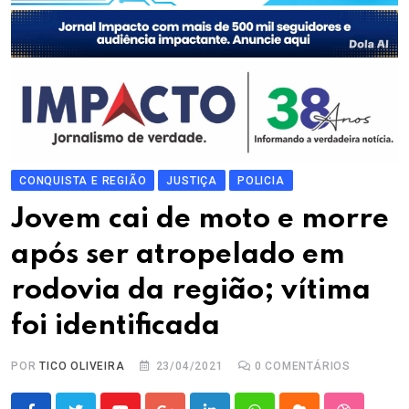
CONQUISTA E REGIÃO
JUSTIÇA
POLICIA
Jovem cai de moto e morre
após ser atropelado em
rodovia da região; vítima
foi identificada
POR
TICO OLIVEIRA
23/04/2021
0
COMENTÁRIOS