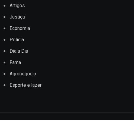
Artigos
Justiça
Economia
Policia
Dia a Dia
Fama
Agronegocio
Esporte e lazer
Copyright © 2022 Jornal Impacto Conquista. Todos os
direitos reservados