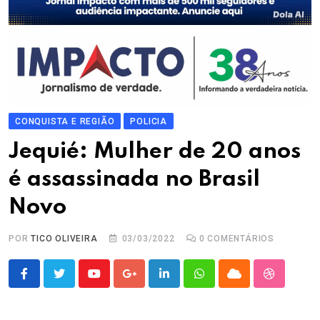
CONQUISTA E REGIÃO
POLICIA
Jequié: Mulher de 20 anos
é assassinada no Brasil
Novo
POR
TICO OLIVEIRA
03/03/2022
0
COMENTÁRIOS
Youtube
Google+
LinkedIn
Whatsapp
Cloud
StumbleU