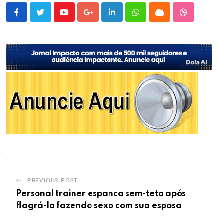
Youtube
Google+
LinkedIn
Whatsapp
Cloud
StumbleU
PREVIOUS POST
Personal trainer espanca sem-teto após
flagrá-lo fazendo sexo com sua esposa