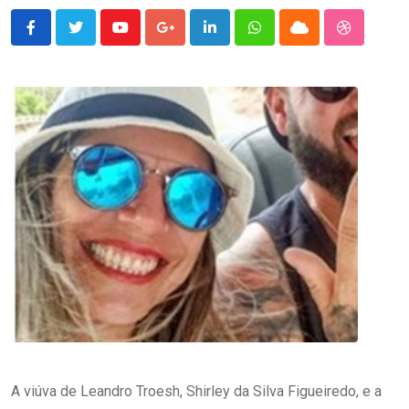
Youtube
Google+
LinkedIn
Whatsapp
Cloud
StumbleU
A viúva de Leandro Troesh, Shirley da Silva Figueiredo, e a