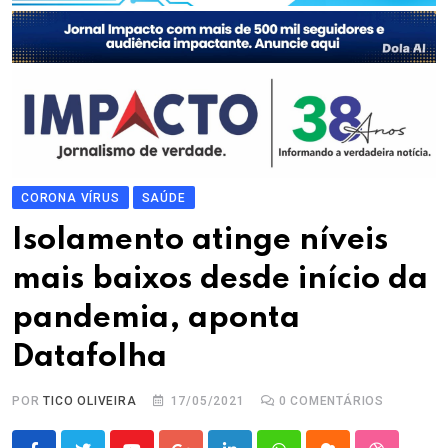
CORONA VÍRUS
SAÚDE
Isolamento atinge níveis
mais baixos desde início da
pandemia, aponta
Datafolha
POR
TICO OLIVEIRA
17/05/2021
0
COMENTÁRIOS