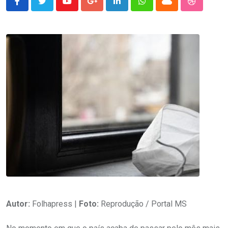
Youtube
Google+
LinkedIn
Whatsapp
Cloud
StumbleU
Autor:
Folhapress |
Foto:
Reprodução / Portal MS