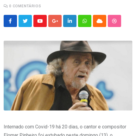
0
COMENTÁRIOS
Youtube
Google+
LinkedIn
Whatsapp
Cloud
StumbleU
Internado com Covid-19 há 20 dias, o cantor e compositor
Elomar Pinheiro foi extubado neste domingo (13), o