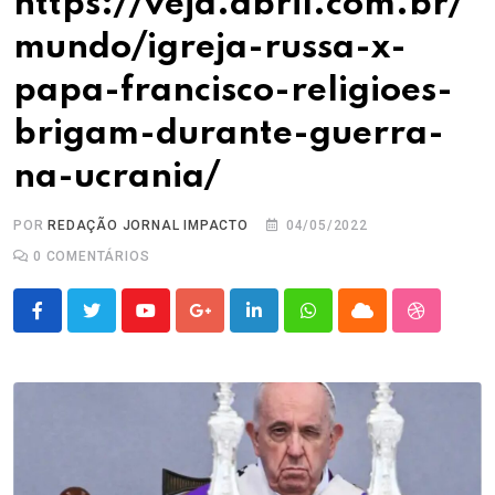
https://veja.abril.com.br/
mundo/igreja-russa-x-
papa-francisco-religioes-
brigam-durante-guerra-
na-ucrania/
POR
REDAÇÃO JORNAL IMPACTO
04/05/2022
0
COMENTÁRIOS
Youtube
Google+
LinkedIn
Whatsapp
Cloud
StumbleU