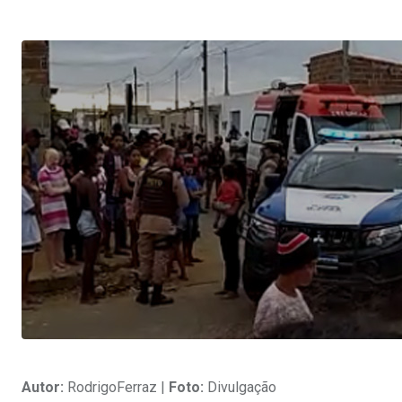
Autor:
RodrigoFerraz |
Foto:
Divulgação