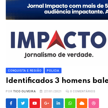
CONQUISTA E REGIÃO
POLICIA
Identificados 3 homens bal
POR
TICO OLIVEIRA
27/01/2021
0
COMENTÁRIOS
Youtube
Google+
LinkedIn
Whatsapp
Cloud
Stumble