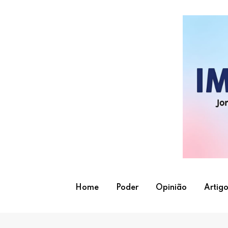
Skip
to
content
Home
Poder
Opinião
Artigo