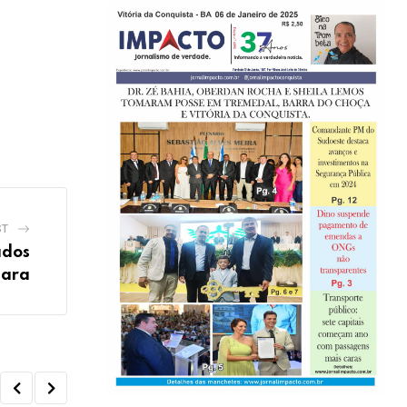
ST
ados
mara