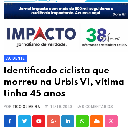
ACIDENTE
Identificado ciclista que
morreu na Urbis VI, vítima
tinha 45 anos
POR
TICO OLIVEIRA
12/10/2020
0
COMENTÁRIOS
Youtube
Google+
LinkedIn
Whatsapp
Cloud
StumbleU