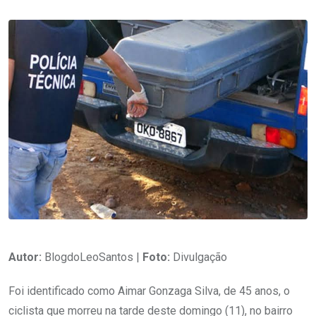
Autor:
BlogdoLeoSantos |
Foto:
Divulgação
Foi identificado como Aimar Gonzaga Silva, de 45 anos, o
ciclista que morreu na tarde deste domingo (11), no bairro