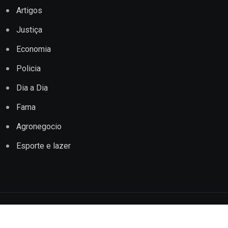
Artigos
Justiça
Economia
Policia
Dia a Dia
Fama
Agronegocio
Esporte e lazer
Copyright © 2022 Jornal Impacto Conquista. Todos os
direitos reservados