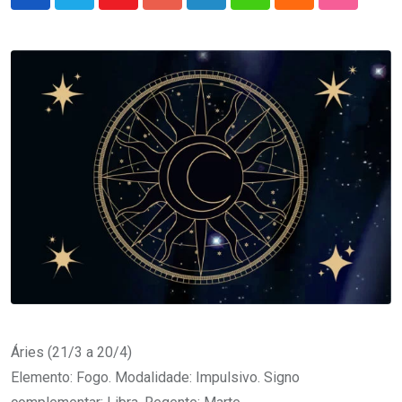
Youtube
Google+
LinkedIn
Whatsapp
Cloud
StumbleU
Áries (21/3 a 20/4)
Elemento: Fogo. Modalidade: Impulsivo. Signo