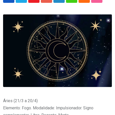
Youtube
Google+
LinkedIn
Whatsapp
Cloud
StumbleU
Áries (21/3 a 20/4)
Elemento: Fogo. Modalidade: Impulsionador. Signo