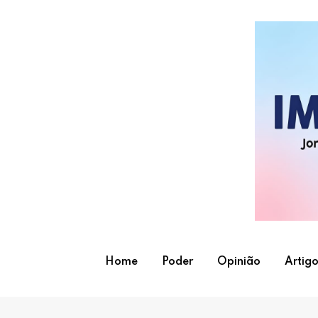
Skip
to
content
Home
Poder
Opinião
Artigo