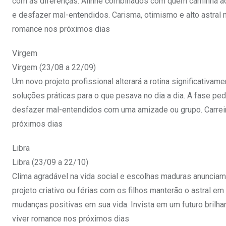
com as diferenças. Alinhe combinados com quem caminha ao s
e desfazer mal-entendidos. Carisma, otimismo e alto astral
romance nos próximos dias
Virgem
Virgem (23/08 a 22/09)
Um novo projeto profissional alterará a rotina significativa
soluções práticas para o que pesava no dia a dia. A fase pedi
desfazer mal-entendidos com uma amizade ou grupo. Carrei
próximos dias
Libra
Libra (23/09 a 22/10)
Clima agradável na vida social e escolhas maduras anuncia
projeto criativo ou férias com os filhos manterão o astral em 
mudanças positivas em sua vida. Invista em um futuro brilha
viver romance nos próximos dias