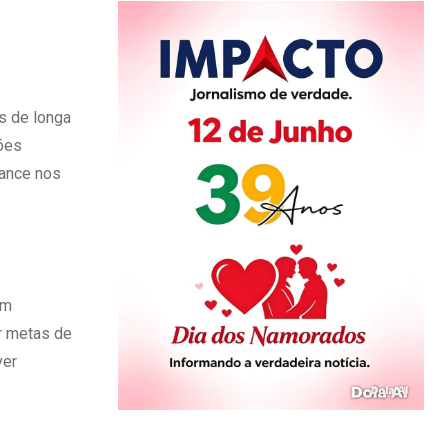
s de longa
sões
mance nos
em
ar metas de
ver