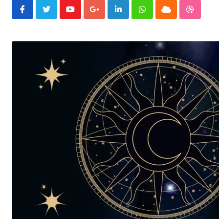
Youtube
Google+
LinkedIn
Whatsapp
Cloud
Stumble