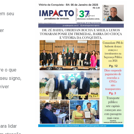
 em seu
er
re o que
seu signo,
viver
ara lidar